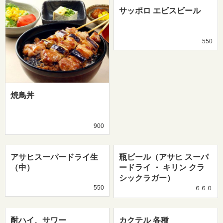
サッポロ エビスビール
550
焼鳥丼
900
アサヒスーパードライ生
瓶ビール（アサヒ スーパ
（中）
ードライ ・ キリン クラ
シックラガー）
550
６６０
酎ハイ、サワー
カクテル 各種