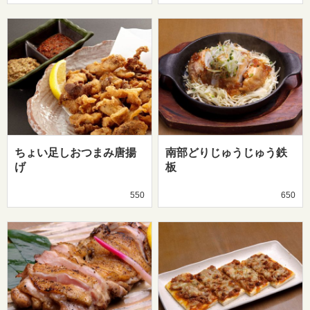
ちょい足しおつまみ唐揚
南部どりじゅうじゅう鉄
げ
板
550
650