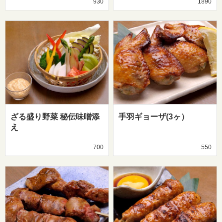
930
1890
ざる盛り野菜 秘伝味噌添
手羽ギョーザ(3ヶ）
え
700
550