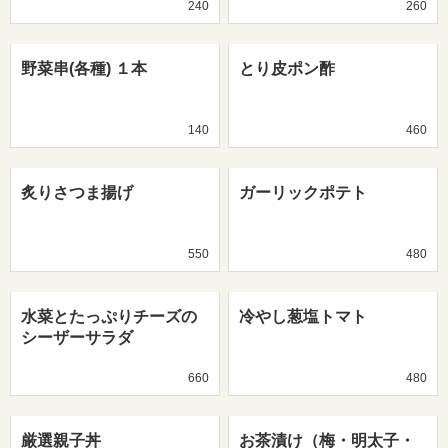
240
260
野菜串(各種) １本
とり皮ポン酢
140
460
炙りさつま揚げ
ガーリックポテト
550
480
水菜とたっぷりチーズの
冷やし葱塩トマト
シーザーサラダ
660
480
厳選親子丼
お茶漬け（梅・明太子・