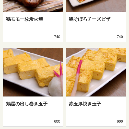
鶏モモ一枚炭火焼
鶏そぼろチーズピザ
740
740
鶏屋の出し巻き玉子
赤玉厚焼き玉子
600
600