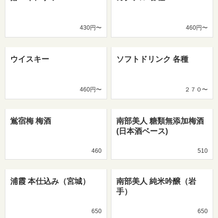
430円〜
460円〜
ウイスキー
ソフトドリンク 各種
460円〜
２７０〜
鴬宿梅 梅酒
南部美人 糖類無添加梅酒
(日本酒ベース)
460
510
浦霞 本仕込み（宮城）
南部美人 純米吟醸（岩
手）
650
650