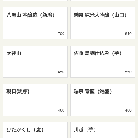
八海山 本醸造（新潟）
獺祭 純米大吟醸（山口）
700
840
天神山
佐藤 黒麹仕込み（芋）
650
550
朝日(黒糖)
瑞泉 青龍（泡盛）
460
460
ひたかくし（麦）
川越（芋）