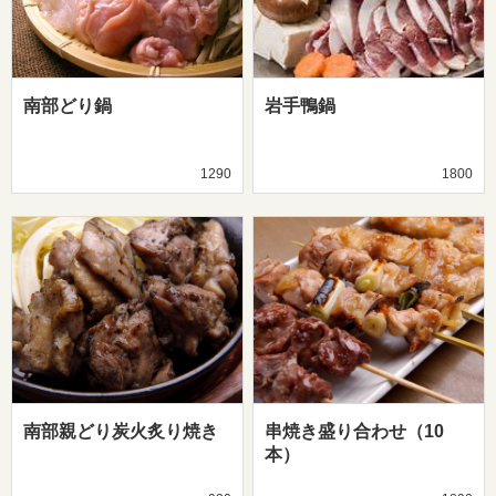
南部どり鍋
岩手鴨鍋
1290
1800
南部親どり炭火炙り焼き
串焼き盛り合わせ（10
本）