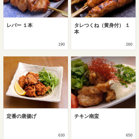
レバー １本
タレつくね（黄身付） １
本
190
260
定番の唐揚げ
チキン南蛮
630
650