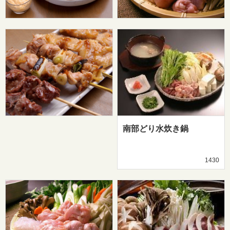
南部どり水炊き鍋
1430