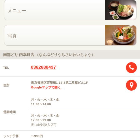
メニュー
写真
南部どり 内幸町店 （なんぶどりうちさいわいちょう）
0362688497
TEL
東京都港区西新橋1-19-3第二双葉ビル1F
住所
Googleマップで開く
月・火・水・木・金
11:30〜14:00
営業時間
月・火・水・木・金
17:00〜23:00
夜10時以降入店可
ランチ予算
〜999円