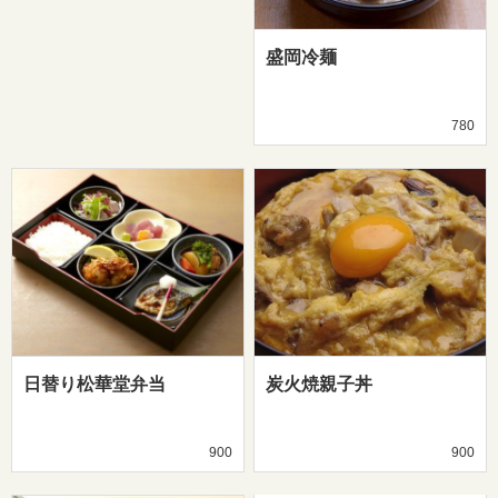
盛岡冷麺
780
日替り松華堂弁当
炭火焼親子丼
900
900