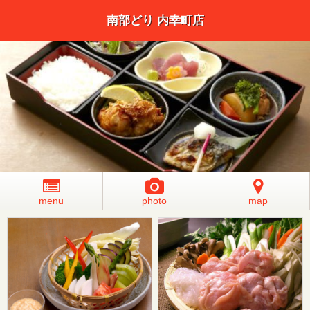
南部どり 内幸町店
menu
photo
map