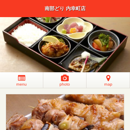
南部どり 内幸町店
menu
photo
map