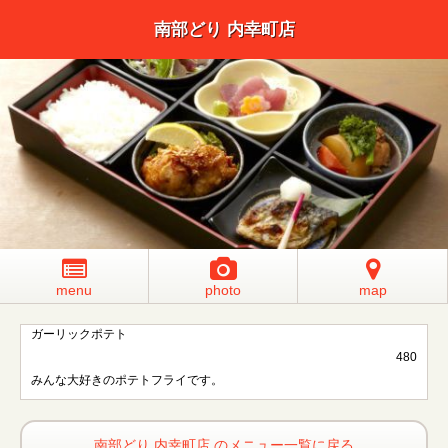
南部どり 内幸町店
menu
photo
map
ガーリックポテト
480
みんな大好きのポテトフライです。
南部どり 内幸町店 のメニュー一覧に戻る