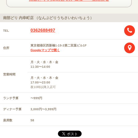
南部どり 内幸町店 （なんぶどりうちさいわいちょう）
0362688497
TEL
東京都港区西新橋1-19-3第二双葉ビル1F
住所
Googleマップで開く
月・火・水・木・金
11:30〜14:00
営業時間
月・火・水・木・金
17:00〜23:00
夜10時以降入店可
ランチ予算
〜999円
ディナー予算
3,000円〜3,999円
座席数
58