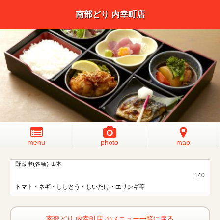
南部どり 内幸町店
menu
photo
map
野菜串(各種) １本
140
トマト・ネギ・ししとう・しいたけ・エリンギ等
南部どり 内幸町店 のメニュー一覧に戻る