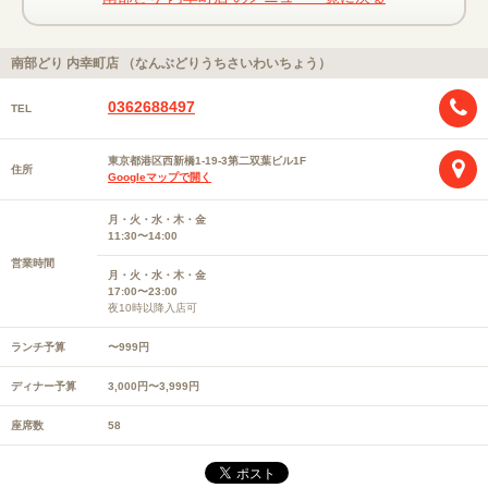
南部どり 内幸町店 （なんぶどりうちさいわいちょう）
0362688497
TEL
東京都港区西新橋1-19-3第二双葉ビル1F
住所
Googleマップで開く
月・火・水・木・金
11:30〜14:00
営業時間
月・火・水・木・金
17:00〜23:00
夜10時以降入店可
ランチ予算
〜999円
ディナー予算
3,000円〜3,999円
座席数
58