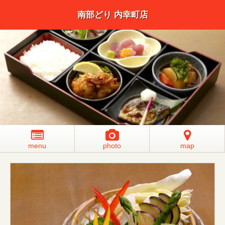
南部どり 内幸町店
menu
photo
map