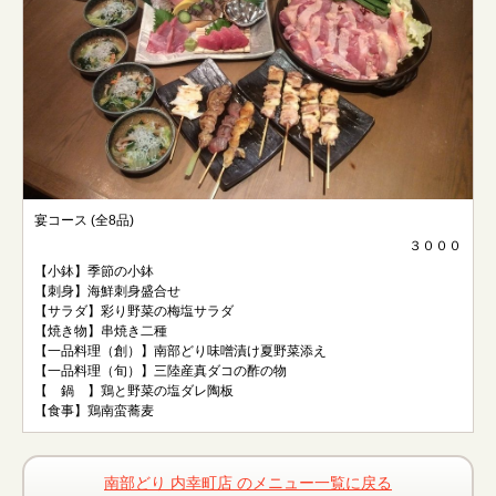
宴コース (全8品)
３０００
【小鉢】季節の小鉢
【刺身】海鮮刺身盛合せ
【サラダ】彩り野菜の梅塩サラダ
【焼き物】串焼き二種
【一品料理（創）】南部どり味噌漬け夏野菜添え
【一品料理（旬）】三陸産真ダコの酢の物
【 鍋 】鶏と野菜の塩ダレ陶板
【食事】鶏南蛮蕎麦
南部どり 内幸町店 のメニュー一覧に戻る