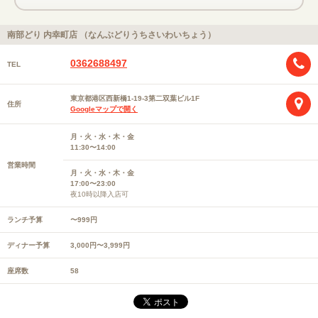
南部どり 内幸町店 （なんぶどりうちさいわいちょう）
0362688497
TEL
東京都港区西新橋1-19-3第二双葉ビル1F
住所
Googleマップで開く
月・火・水・木・金
11:30〜14:00
営業時間
月・火・水・木・金
17:00〜23:00
夜10時以降入店可
ランチ予算
〜999円
ディナー予算
3,000円〜3,999円
座席数
58